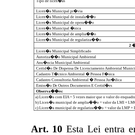
Tipo de licen�as
Licen�a Municipal pr�via
Licen�a Municipal de instala��o
Licen�a Municipal de opera��o
Licen�a Municipal �nica
Licen�a Municipal de amplia��o
Licen�a Municipal de regulariza��o
2 
Licen�a Municipal Simplificado
Autoriza��o Municipal Ambiental
Anu�ncia Municipal Ambiental
Certid�o De Dispensa De Licenciamento Ambiental Munici
Cadastro T�cnico Ambiental � Pessoa F�sica
Cadastro Consultoria Ambiental � Pessoa Jur�dica
Emiss�o De Outros Documentos E Certid�es
Observa��es:
a) Licen�a com EIA = 5 vezes maior que o valor do enquadr
b) Licen�a municipal de amplia��o = valor da LMI + LM
c) Licen�a municipal de regulariza��o = valor da LMP 
Art. 10
Esta Lei entra 