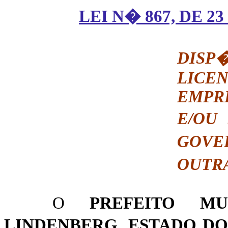
LEI N� 867, DE 2
DIS
LICE
EMPR
E/OU
GOVE
OUTR
O
PREFEITO M
LINDENBERG, ESTADO DO