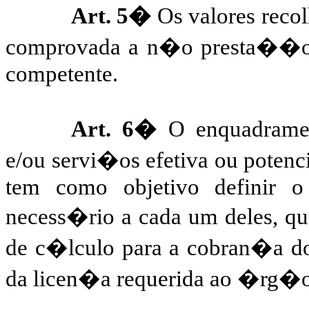
Art. 5�
Os valores reco
comprovada a n�o presta��o
competente.
Art. 6�
O enquadramen
e/ou servi�os efetiva ou potenc
tem como objetivo definir o
necess�rio a cada um deles, qua
de c�lculo para a cobran�a do
da licen�a requerida ao �rg�o