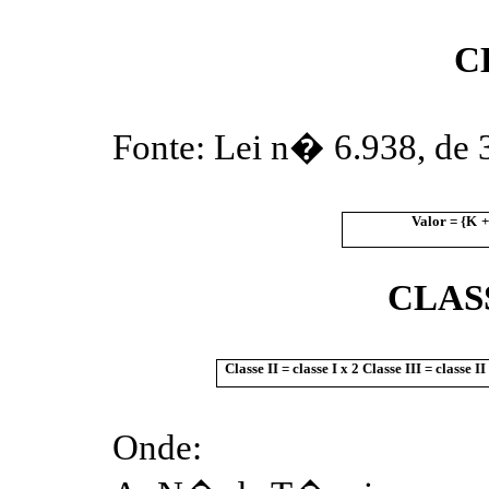
C
Fonte: Lei n� 6.938, de 
Valor
=
{K
+
CLASSE
Classe II = classe I x
2
Classe III = classe II
Onde: