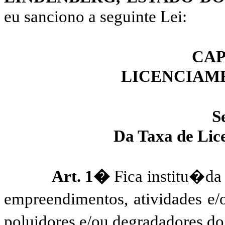
eu sanciono a seguinte Lei:
CAP
LICENCIAM
S
Da Taxa de Lic
Art. 1�
Fica institu�da
empreendimentos, atividades e/
poluidores e/ou
degradadores
do