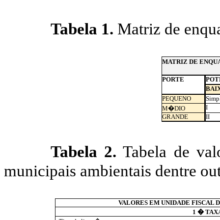
Tabela 1.
Matriz de enqua
MATRIZ DE ENQU
PORTE
POT
BAI
PEQUENO
Simp
I
M�DIO
GRANDE
II
Tabela 2.
Tabela de val
municipais ambientais dentre out
VALORES EM UNIDADE FISCAL 
1 � TAX