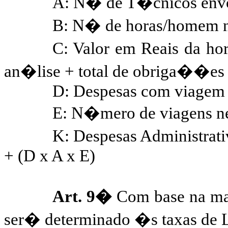
A: N� de T�cnicos envo
B: N� de horas/homem n
C: Valor em Reais da ho
an�lise + total de obriga��es 
D: Despesas com viagem
E: N�mero de viagens n
K: Despesas Administrat
+ (D x A x E)
Art. 9�
Com base na ma
ser� determinado �s taxas de 