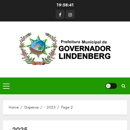
Skip
19:58:41
to
Facerbook
Instagram
content
Primary
Menu
Home
Dispensa
- 2025
Page 2
- 2025