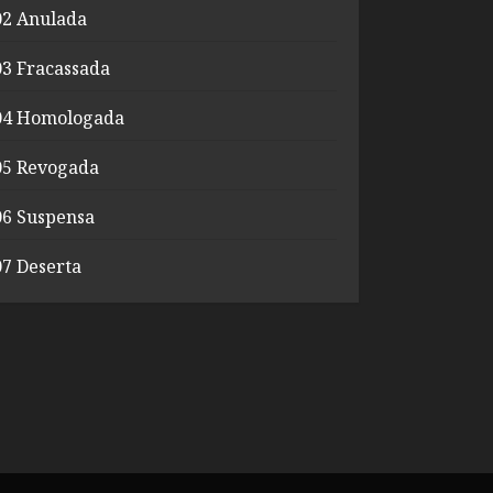
02 Anulada
03 Fracassada
04 Homologada
05 Revogada
06 Suspensa
07 Deserta