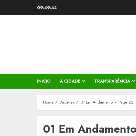
Skip
09:49:44
to
content
INICIO
A CIDADE
TRANSPARÊNCIA
Home
Dispensa
01 Em Andamento
Page 22
01 Em Andament