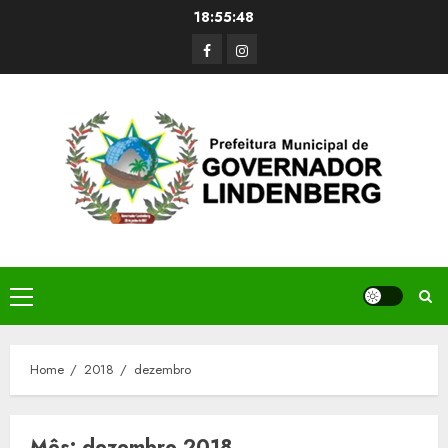
Skip
18:55:49
to
Facerbook
Instagram
content
Primary
Menu
Home
2018
dezembro
Mês:
dezembro 2018