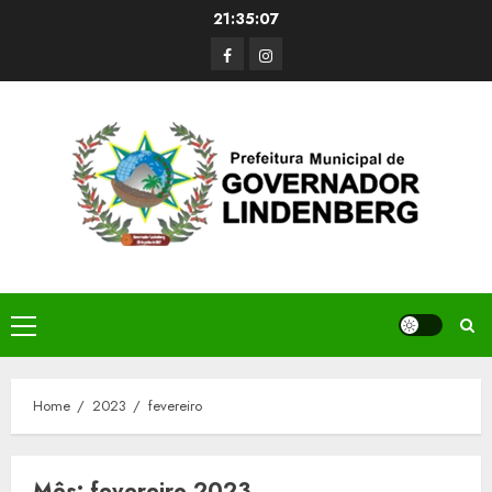
Skip
21:35:07
to
Facerbook
Instagram
content
Primary
Menu
Home
2023
fevereiro
Mês:
fevereiro 2023