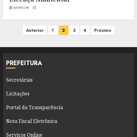
WEBTECPR
Paginação
Anterior
1
2
3
4
Próximo
de
posts
PREFEITURA
Secretárias
Licitações
Portal da Transparência
Nota Fiscal Eletrônica
Serviços Online