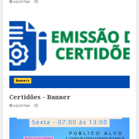
ASJHD7S4A
Banners
Certidões – Banner
ASJHD7S4A