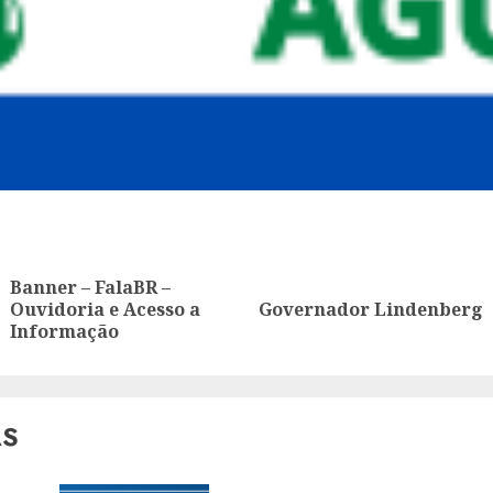
ue
g
Banner – FalaBR –
Anterior:
Proximo:
Ouvidoria e Acesso a
Governador Lindenberg
Informação
AS