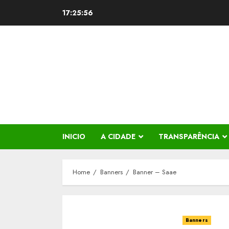
Skip
17:25:56
to
content
INICIO
A CIDADE
TRANSPARÊNCIA
Home
Banners
Banner – Saae
Banners