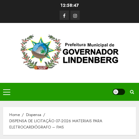
Skip
12:58:48
to
Facerbook
Instagram
content
Primary
Menu
Home
Dispensa
DISPENSA DE LICITAÇÃO 07-2026 MATERIAIS PARA
ELETROCARDIÓGRAFO – FMS