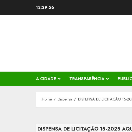
Skip
12:29:57
to
content
A CIDADE
TRANSPARÊNCIA
PUBLI
Home
Dispensa
DISPENSA DE LICITAÇÃO 15-
DISPENSA DE LICITAÇÃO 15-2025 A