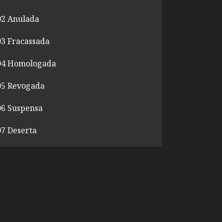
02 Anulada
03 Fracassada
04 Homologada
05 Revogada
06 Suspensa
07 Deserta