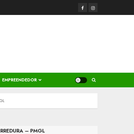
Facerbook
Instagram
EMPREENDEDOR
MGL
ARREDURA – PMGL