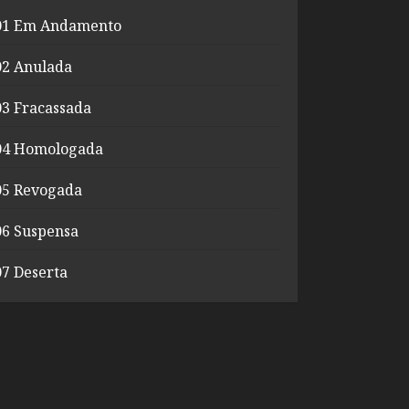
01 Em Andamento
02 Anulada
03 Fracassada
04 Homologada
05 Revogada
06 Suspensa
07 Deserta