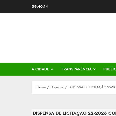
Skip
09:40:15
to
content
A CIDADE
TRANSPARÊNCIA
PUBLI
Home
Dispensa
DISPENSA DE LICITAÇÃO 22-
DISPENSA DE LICITAÇÃO 22-2026 C