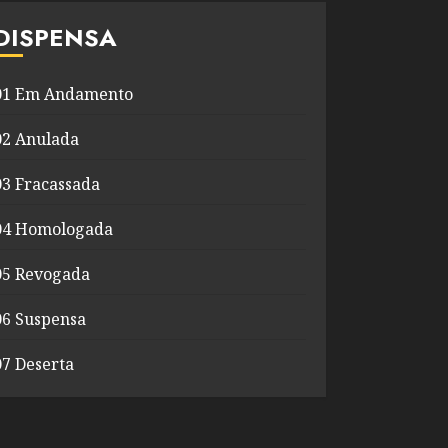
DISPENSA
01 Em Andamento
02 Anulada
03 Fracassada
04 Homologada
05 Revogada
06 Suspensa
07 Deserta