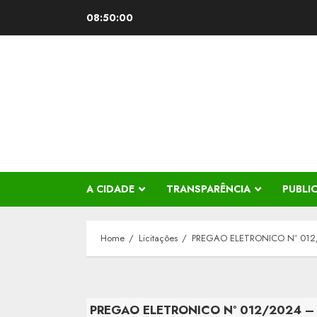
Skip
08:50:00
to
content
A CIDADE
TRANSPARÊNCIA
PUBLI
Home
Licitações
PREGAO ELETRONICO Nº 012
PREGAO ELETRONICO Nº 012/2024 –