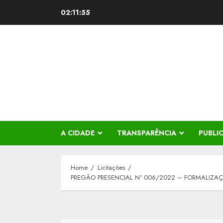
Skip
02:11:55
to
content
A CIDADE
TRANSPARÊNCIA
PUBLI
Home
Licitações
PREGÃO PRESENCIAL Nº 006/2022 – FORMALIZAÇÃ