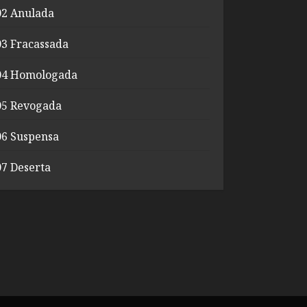
02 Anulada
03 Fracassada
04 Homologada
05 Revogada
06 Suspensa
07 Deserta