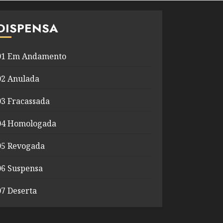
DISPENSA
01 Em Andamento
02 Anulada
03 Fracassada
04 Homologada
05 Revogada
06 Suspensa
07 Deserta