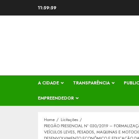
Skip
12:00:00
to
content
A CIDADE
TRANSPARÊNCIA
PUBLI
EMPREENDEDOR
Home
Licitações
PREGÃO PRESENCIAL Nº 030/2019 – FORMALIZAÇ
VEÍCULOS LEVES, PESADOS, MAQUINAS E MOTOCIC
DESENVOLVIMENTO ECONÔMICO E EDUCAÇÃO DA 