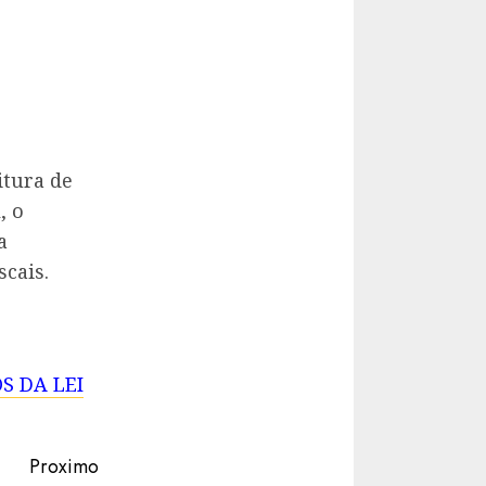
tura de
, o
a
cais.
S DA LEI
Proximo