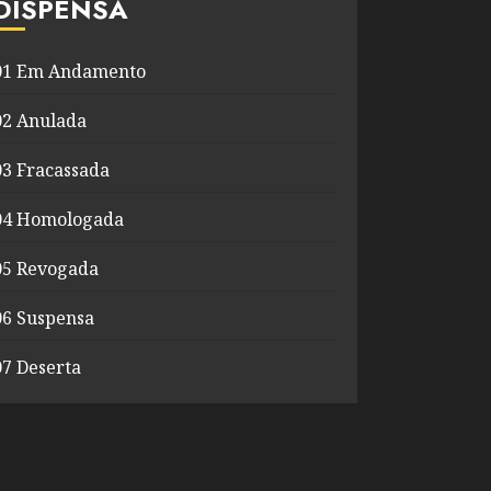
DISPENSA
01 Em Andamento
02 Anulada
03 Fracassada
04 Homologada
05 Revogada
06 Suspensa
07 Deserta