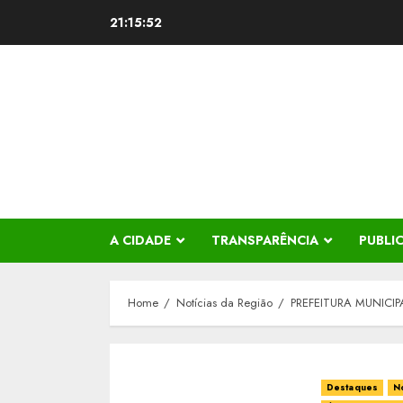
Skip
21:15:53
to
content
A CIDADE
TRANSPARÊNCIA
PUBLI
Home
Notícias da Região
PREFEITURA MUNIC
Destaques
No