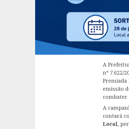
A Prefeit
nº 7.622/
Premiada 2
emissão de
combater a
A campanh
contará c
Local
, pe