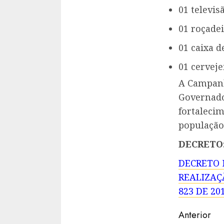
01 televis
01 roçadei
01 caixa d
01 cervejei
A Campanh
Governado
fortaleci
população
DECRETO
DECRETO 
REALIZAÇ
823 DE 20
Contin
Anterior