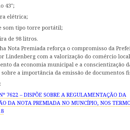
ão 43″;
ra elétrica;
e som tipo torre portátil;
ra de 98 litros.
a Nota Premiada reforça o compromisso da Prefei
r Lindenberg com a valorização do comércio local
mento da economia municipal e a conscientização d
 sobre a importância da emissão de documentos fis
:
Nº 7622 – DISPÕE SOBRE A REGULAMENTAÇÃO DA
ÃO DA NOTA PREMIADA NO MUNCÍPIO, NOS TERMO
18
ue