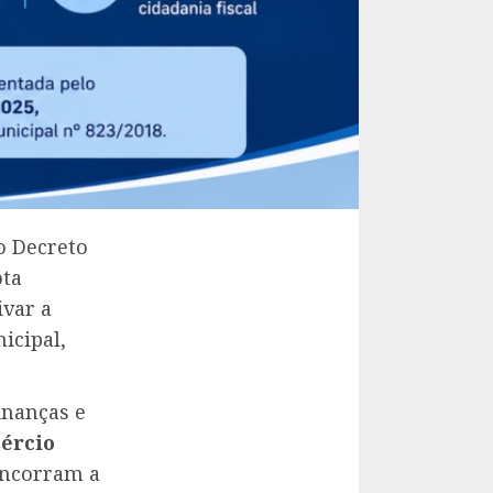
o Decreto
ota
ivar a
icipal,
inanças e
ércio
oncorram a