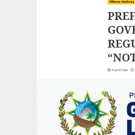
Últimas Notícias
PREF
GOV
REG
“NOT
ASJHD7S4A