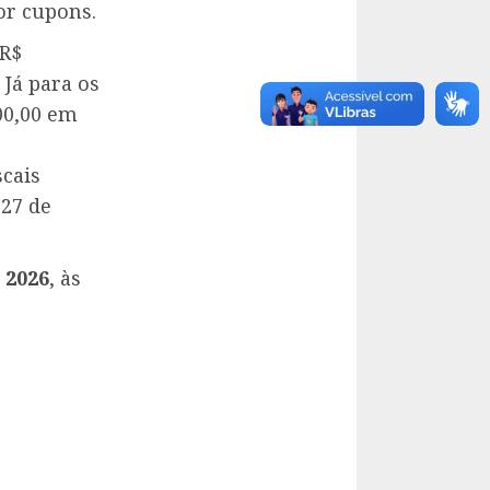
or cupons.
 R$
 Já para os
00,00 em
cais
 27 de
 2026
, às