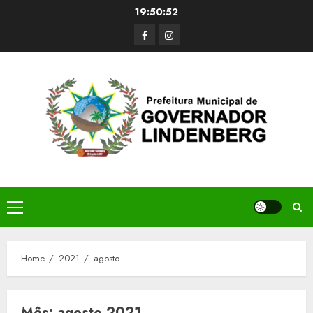
Skip
19:50:52
to
Facerbook
Instagram
content
Primary
Menu
Home
2021
agosto
Mês:
agosto 2021