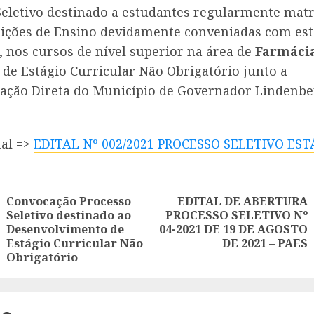
Seletivo destinado a estudantes regularmente matr
uições de Ensino devidamente conveniadas com est
 nos cursos de nível superior na área de
Farmáci
 de Estágio Curricular Não Obrigatório junto a
ação Direta do Município de Governador Lindenbe
tal =>
EDITAL Nº 002/2021 PROCESSO SELETIVO EST
ue
g
Convocação Processo
EDITAL DE ABERTURA
Seletivo destinado ao
PROCESSO SELETIVO Nº
Proximo:
Anterior:
Desenvolvimento de
04-2021 DE 19 DE AGOSTO
Estágio Curricular Não
DE 2021 – PAES
Obrigatório