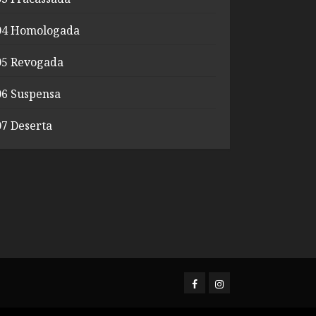
04 Homologada
05 Revogada
06 Suspensa
07 Deserta
Facerbook
Instagram