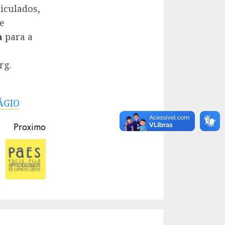
iculados,
e
a
para a
rg.
ÁGIO
Proximo