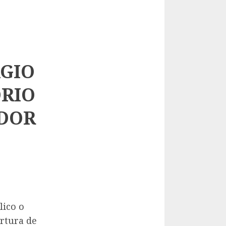
GIO
RIO
ADOR
lico o
rtura de