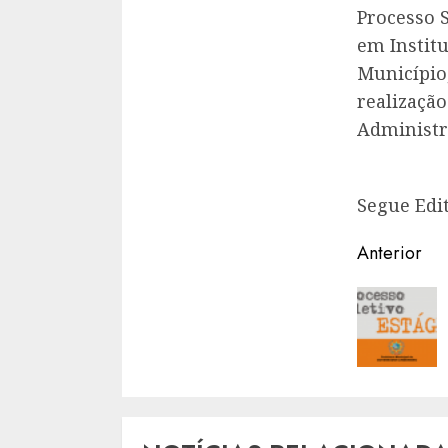
Processo 
em Instit
Município,
realização
Administr
Segue Edi
Contin
Anterior
Readin