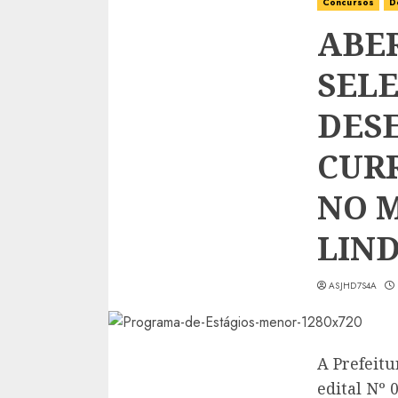
Concursos
D
ABE
SEL
DES
CUR
NO 
LIN
ASJHD7S4A
A Prefeit
edital Nº