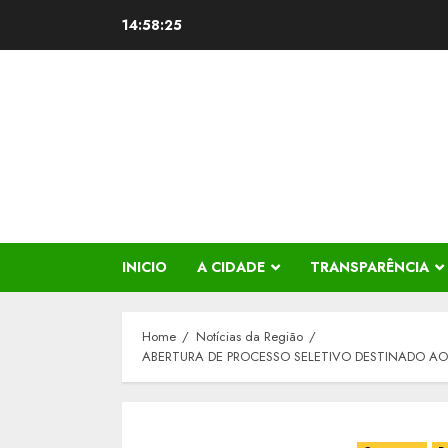
Skip
14:58:25
to
content
INICIO
A CIDADE
TRANSPARÊNCIA
Home
Notícias da Região
ABERTURA DE PROCESSO SELETIVO DESTINADO A