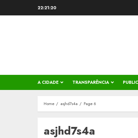
Skip
22:21:21
to
content
A CIDADE
TRANSPARÊNCIA
PUBLI
Home
asjhd7s4a
Page 6
asjhd7s4a