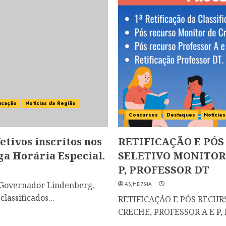
ucação
Notícias da Região
Concursos
Destaques
Notícia
tivos inscritos nos
RETIFICAÇÃO E PÓS
rga Horária Especial.
SELETIVO MONITOR 
P, PROFESSOR DT
 Governador Lindenberg,
ASJHD7S4A
lassificados...
RETIFICAÇÃO E PÓS RECU
CRECHE, PROFESSOR A E P, 