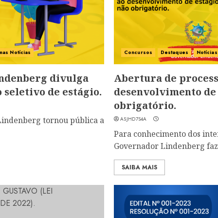
imas Notícias
Concursos
Destaques
Notícia
indenberg divulga
Abertura de process
 seletivo de estágio.
desenvolvimento de 
obrigatório.
Lindenberg tornou pública a
ASJHD7S4A
Para conhecimento dos inte
Governador Lindenberg faz 
SAIBA MAIS