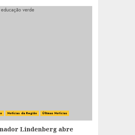
ão
Notícias da Região
Últimas Notícias
rnador Lindenberg abre